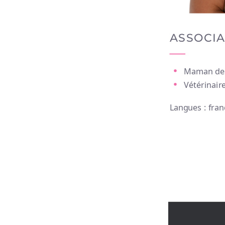
ASSOCIATIONS
Maman des 2 mascottes « Shewbacca » et « Umea »
Vétérinaire, fondatrice d’Anid’oc en 2016, une cliniqu
Langues : français, allemand et anglais
RETOU