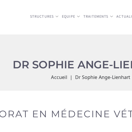
MENTS
ACTUALITÉS
PHYSIO
ACCÈS
CONTACT
BOUTIQUE EN 
GE-LIENHART
 Ange-Lienhart
E VÉTÉRINAIRE