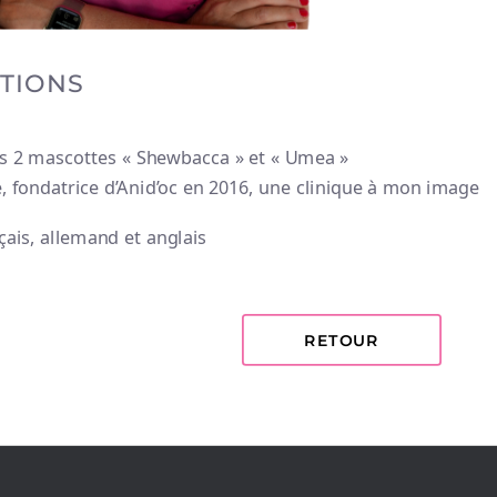
e à mon image
R