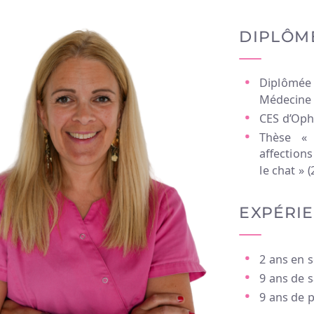
DIPLÔMES
Diplômée de l’ENVA et de la Faculté de
Médecine de Créteil en 2006
CES d’Ophtalmologie en 2013
Thèse « Indications chirurgicales des
affections pancréatiques chez le chien et
le chat » (2008)
EXPÉRIENCES
2 ans en services d’urgence
9 ans de salariat en clinique vétérinaire
9 ans de pratique privée à Béziers